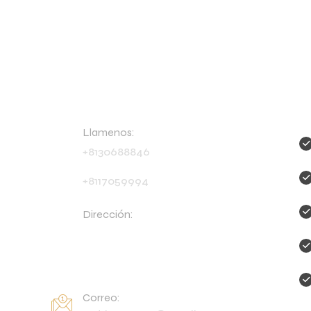
Datos:
T
Llamenos:
+8130688846
+8117059994
Dirección:
Calle Montreal 76 No. 4016
Colonia Loma de la Silla,
Guadalupe Nuevo León.
Correo: