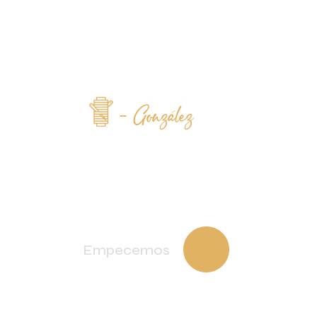
Permítanos tapizar algo
bello para usted !
Empecemos