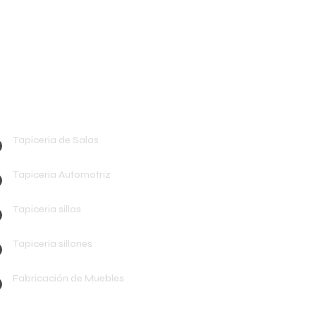
apiceros en Monterrey
Tapiceria de Salas
Tapiceria Automotriz
Tapiceria sillas
Tapiceria sillones
Fabricación de Muebles