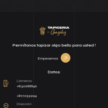
Permítanos tapizar algo bello para usted !
Empecemos
Datos:
Llamenos:
+8130688846
+8117059994
Dirección: